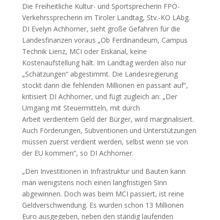
Die Freiheitliche Kultur- und Sportsprecherin FPÖ-
Verkehrssprecherin im Tiroler Landtag, Stv.-KO LAbg.
DI Evelyn Achhorner, sieht große Gefahren für die
Landesfinanzen voraus „Ob Ferdinandeum, Campus
Technik Lienz, MCI oder Eiskanal, keine
Kostenaufstellung hält. Im Landtag werden also nur
„Schätzungen“ abgestimmt. Die Landesregierung
stockt dann die fehlenden Millionen en passant auf“,
kritisiert DI Achhorner, und fügt zugleich an: „Der
Umgang mit Steuermitteln, mit durch
Arbeit verdientem Geld der Bürger, wird marginalisiert.
Auch Förderungen, Subventionen und Unterstützungen
müssen zuerst verdient werden, selbst wenn sie von
der EU kommen“, so DI Achhorner.
„Den Investitionen in Infrastruktur und Bauten kann
man wenigstens noch einen langfristigen Sinn
abgewinnen. Doch was beim MCI passiert, ist reine
Geldverschwendung. Es wurden schon 13 Millionen
Euro ausgegeben, neben den ständig laufenden