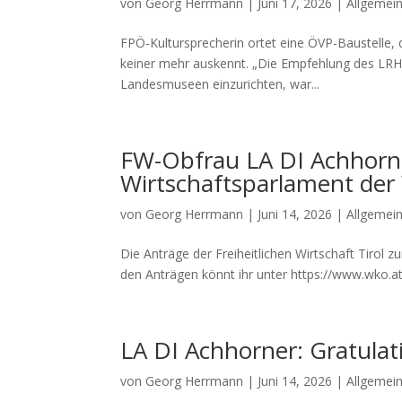
von
Georg Herrmann
|
Juni 17, 2026
|
Allgemei
FPÖ-Kultursprecherin ortet eine ÖVP-Baustelle, d
keiner mehr auskennt. „Die Empfehlung des LRH i
Landesmuseen einzurichten, war...
FW-Obfrau LA DI Achhorne
Wirtschaftsparlament der 
von
Georg Herrmann
|
Juni 14, 2026
|
Allgemei
Die Anträge der Freiheitlichen Wirtschaft Tirol 
den Anträgen könnt ihr unter https://www.wko.a
LA DI Achhorner: Gratula
von
Georg Herrmann
|
Juni 14, 2026
|
Allgemei