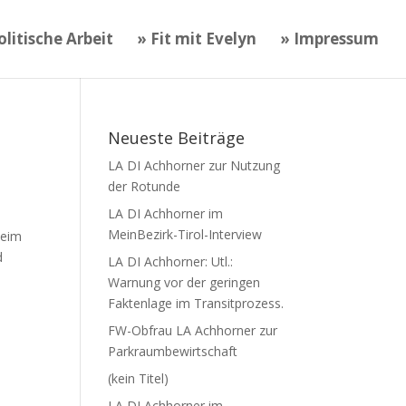
litische Arbeit
» Fit mit Evelyn
» Impressum
Neueste Beiträge
LA DI Achhorner zur Nutzung
der Rotunde
LA DI Achhorner im
MeinBezirk-Tirol-Interview
beim
d
LA DI Achhorner: Utl.:
Warnung vor der geringen
Faktenlage im Transitprozess.
FW-Obfrau LA Achhorner zur
Parkraumbewirtschaft
(kein Titel)
LA DI Achhorner im