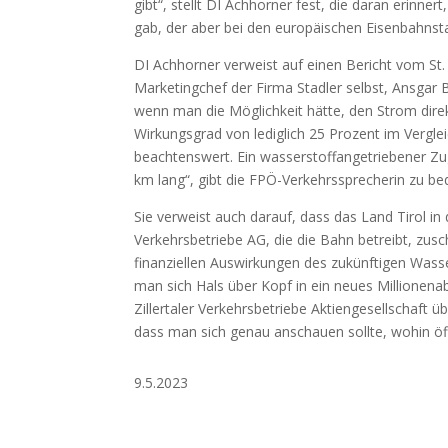
gibt“, stellt DI Achhorner fest, die daran erinn
gab, der aber bei den europäischen Eisenbahnst
DI Achhorner verweist auf einen Bericht vom St.
Marketingchef der Firma Stadler selbst, Ansgar 
wenn man die Möglichkeit hätte, den Strom direk
Wirkungsgrad von lediglich 25 Prozent im Verglei
beachtenswert. Ein wasserstoffangetriebener Zug 
km lang“, gibt die FPÖ-Verkehrssprecherin zu be
Sie verweist auch darauf, dass das Land Tirol in 
Verkehrsbetriebe AG, die die Bahn betreibt, zus
finanziellen Auswirkungen des zukünftigen Wass
man sich Hals über Kopf in ein neues Millionena
Zillertaler Verkehrsbetriebe Aktiengesellschaft
dass man sich genau anschauen sollte, wohin öff
9.5.2023