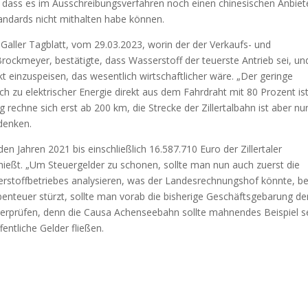
ert, dass es im Ausschreibungsverfahren noch einen chinesischen Anbiet
andards nicht mithalten habe können.
 Galler Tagblatt, vom 29.03.2023, worin der der Verkaufs- und
Brockmeyer, bestätigte, dass Wasserstoff der teuerste Antrieb sei, un
t einzuspeisen, das wesentlich wirtschaftlicher wäre. „Der geringe
ch zu elektrischer Energie direkt aus dem Fahrdraht mit 80 Prozent is
rechne sich erst ab 200 km, die Strecke der Zillertalbahn ist aber nu
denken.
den Jahren 2021 bis einschließlich 16.587.710 Euro der Zillertaler
chießt. „Um Steuergelder zu schonen, sollte man nun auch zuerst die
erstoffbetriebes analysieren, was der Landesrechnungshof könnte, b
benteuer stürzt, sollte man vorab die bisherige Geschäftsgebarung de
 überprüfen, denn die Causa Achenseebahn sollte mahnendes Beispiel s
entliche Gelder fließen.