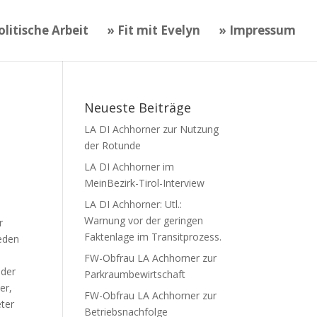
litische Arbeit
» Fit mit Evelyn
» Impressum
Neueste Beiträge
LA DI Achhorner zur Nutzung
der Rotunde
LA DI Achhorner im
MeinBezirk-Tirol-Interview
LA DI Achhorner: Utl.:
Warnung vor der geringen
r
Faktenlage im Transitprozess.
jeden
FW-Obfrau LA Achhorner zur
 der
Parkraumbewirtschaft
er,
FW-Obfrau LA Achhorner zur
eter
Betriebsnachfolge