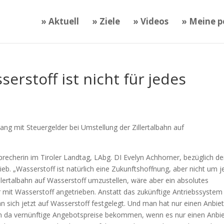
» Aktuell
» Ziele
» Videos
» Meine po
erstoff ist nicht für jedes
ng mit Steuergelder bei Umstellung der Zillertalbahn auf
precherin im Tiroler Landtag, LAbg. DI Evelyn Achhorner, bezüglich de
ieb. „Wasserstoff ist natürlich eine Zukunftshoffnung, aber nicht um 
Zillertalbahn auf Wasserstoff umzustellen, wäre aber ein absolutes
r mit Wasserstoff angetrieben. Anstatt das zukünftige Antriebssystem
n sich jetzt auf Wasserstoff festgelegt. Und man hat nur einen Anbiet
an da vernünftige Angebotspreise bekommen, wenn es nur einen Anbi