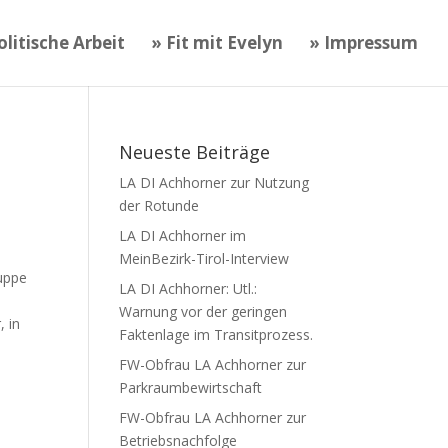
litische Arbeit
» Fit mit Evelyn
» Impressum
Neueste Beiträge
LA DI Achhorner zur Nutzung
der Rotunde
LA DI Achhorner im
MeinBezirk-Tirol-Interview
ruppe
LA DI Achhorner: Utl.:
Warnung vor der geringen
, in
Faktenlage im Transitprozess.
FW-Obfrau LA Achhorner zur
Parkraumbewirtschaft
FW-Obfrau LA Achhorner zur
Betriebsnachfolge