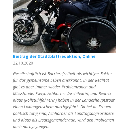
Beitrag der Stadtblattredaktion, Online
22.10.2020
Gesellschaftlich ist Barrierefreiheit als wichtiger Faktor
für das gemeinsame Leben anerkannt. In der Realität
gibt es aber immer wieder Problemzonen und
Missstände. Evelyn Achhorner (Architektin) und Beatrix
Klaus (Rollstuhlfahrerin) haben in der Landeshauptstadt
einen Loklaugenschein durchgeführt. Da bei de Frauen
politisch tätig sind, Achhorner als Landtagsabgeordnete
und Klaus als Ersatzgemeinderätin, wird den Problemen
auch nachgegangen.