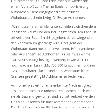
Dauerbrenner. Die Liste Fritz lässt nun wieder mit
einem Vorstoß zum Thema Baulandmobilisierung
aufhorchen. Dem entgegnet die freiheitliche
Wohnbausprecherin LAbg. DI Evelyn Achhorner.
„Wir müssen erstmal klar unterscheiden zwischen dem
ländlichen Raum und den Ballungszentren. Am Land ist
teilweise der Bedarf nicht gegeben, da vorwiegend in
den Zentralraum gedrängt wird. Dort geht der
Wohnraum dann meist an Investoren, Höherverdiener
oder Ausländer“, so Achhorner. Für sie muss einmal
klar dazu Stellung bezogen werden, in wie weit Tirol
noch wachsen kann: „Mit 750.000 Einwohnern und nur
12% bebaubarer Fläche sind dem Wachstum klare
Grenzen gesetzt“, gibt Achhorner zu bedenken.
Achhorner plädiert für eine enkelfitte Nachhaltigkeit:
„Es können nicht alle unbebauten Flächen, auch wenn
sie als Bauland gewidmet sind, sofort verbaut werden!
Das sind Reserven für nachkommende Generationen.
Der Erhalt von grünen Flächen ist darüber hinaus auch