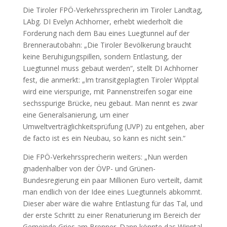
Die Tiroler FPÖ-Verkehrssprecherin im Tiroler Landtag,
LAbg. DI Evelyn Achhorner, erhebt wiederholt die
Forderung nach dem Bau eines Luegtunnel auf der
Brennerautobahn: „Die Tiroler Bevölkerung braucht
keine Beruhigungspillen, sondern Entlastung, der
Luegtunnel muss gebaut werden“, stellt DI Achhorner
fest, die anmerkt: „Im transitgeplagten Tiroler Wipptal
wird eine vierspurige, mit Pannenstreifen sogar eine
sechsspurige Brücke, neu gebaut. Man nennt es zwar
eine Generalsanierung, um einer
Umweltverträglichkeitsprüfung (UVP) zu entgehen, aber
de facto ist es ein Neubau, so kann es nicht sein.“
Die FPÖ-Verkehrssprecherin weiters: „Nun werden
gnadenhalber von der ÖVP- und Grünen-
Bundesregierung ein paar Millionen Euro verteilt, damit
man endlich von der Idee eines Luegtunnels abkommt.
Dieser aber wäre die wahre Entlastung für das Tal, und
der erste Schritt zu einer Renaturierung im Bereich der
Gemeinde Gries am Brenner. Dann könnte das Wipptal