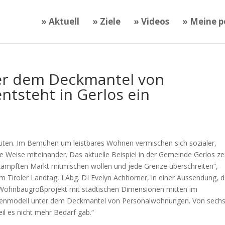
» Aktuell
» Ziele
» Videos
» Meine po
er dem Deckmantel von
tsteht in Gerlos ein
lüten. Im Bemühen um leistbares Wohnen vermischen sich sozialer,
 Weise miteinander. Das aktuelle Beispiel in der Gemeinde Gerlos zei
mpften Markt mitmischen wollen und jede Grenze überschreiten“,
 Tiroler Landtag, LAbg. DI Evelyn Achhorner, in einer Aussendung, d
 Wohnbaugroßprojekt mit städtischen Dimensionen mitten im
torenmodell unter dem Deckmantel von Personalwohnungen. Von sech
l es nicht mehr Bedarf gab.“