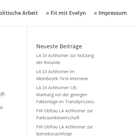
litische Arbeit
» Fit mit Evelyn
» Impressum
Neueste Beiträge
LA DI Achhorner zur Nutzung
der Rotunde
LA DI Achhorner im
MeinBezirk-Tirol-Interview
LA DI Achhorner: Utl.:
gt,
Warnung vor der geringen
Faktenlage im Transitprozess.
ie
FW-Obfrau LA Achhorner zur
Parkraumbewirtschaft
s
FW-Obfrau LA Achhorner zur
Betriebsnachfolge