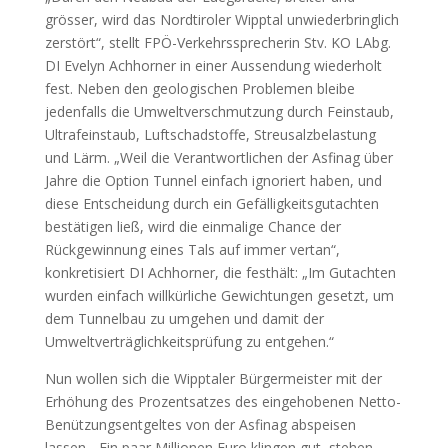
grösser, wird das Nordtiroler Wipptal unwiederbringlich
zerstört“, stellt FPÖ-Verkehrssprecherin Stv. KO LAbg.
DI Evelyn Achhorner in einer Aussendung wiederholt
fest. Neben den geologischen Problemen bleibe
jedenfalls die Umweltverschmutzung durch Feinstaub,
Ultrafeinstaub, Luftschadstoffe, Streusalzbelastung
und Lärm. „Weil die Verantwortlichen der Asfinag über
Jahre die Option Tunnel einfach ignoriert haben, und
diese Entscheidung durch ein Gefälligkeitsgutachten
bestätigen ließ, wird die einmalige Chance der
Rückgewinnung eines Tals auf immer vertan“,
konkretisiert DI Achhorner, die festhält: „Im Gutachten
wurden einfach willkürliche Gewichtungen gesetzt, um
dem Tunnelbau zu umgehen und damit der
Umweltverträglichkeitsprüfung zu entgehen.“
Nun wollen sich die Wipptaler Bürgermeister mit der
Erhöhung des Prozentsatzes des eingehobenen Netto-
Benützungsentgeltes von der Asfinag abspeisen
lassen. „Ein paar Millionen Euro klingen gut, stehen